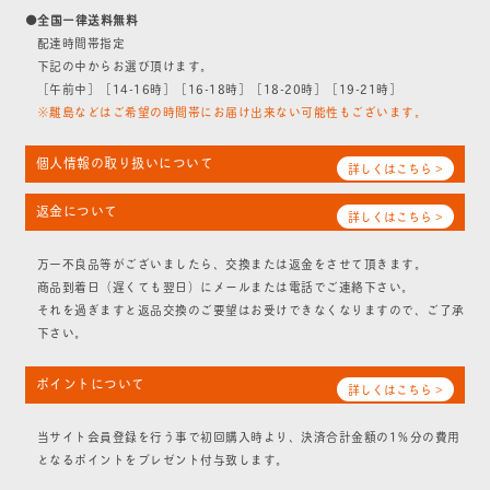
●全国一律送料無料
配達時間帯指定
下記の中からお選び頂けます。
［午前中］［14-16時］［16-18時］［18-20時］［19-21時］
※離島などはご希望の時間帯にお届け出来ない可能性もございます。
個人情報の取り扱いについて
詳しくはこちら >
返金について
詳しくはこちら >
万一不良品等がございましたら、交換または返金をさせて頂きます。
商品到着日（遅くても翌日）にメールまたは電話でご連絡下さい。
それを過ぎますと返品交換のご要望はお受けできなくなりますので、ご了承
下さい。
ポイントについて
詳しくはこちら >
当サイト会員登録を行う事で初回購入時より、決済合計金額の1％分の費用
となるポイントをプレゼント付与致します。