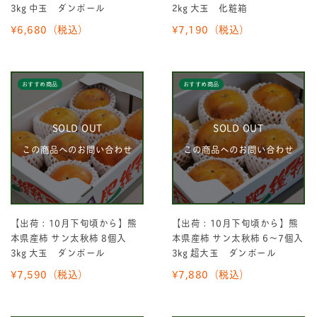
3kg 中玉 ダンボール
2kg 大玉 化粧箱
¥6,680
（税込）
¥7,190
（税込）
おすすめ商品
おすすめ商品
SOLD OUT
SOLD OUT
この商品へのお問い合わせ
この商品へのお問い合わせ
【出荷：10月下旬頃から】熊
【出荷：10月下旬頃から】熊
本県産柿 サン太秋柿 8個入
本県産柿 サン太秋柿 6～7個入
3kg 大玉 ダンボール
3kg 超大玉 ダンボール
¥7,590
（税込）
¥7,880
（税込）