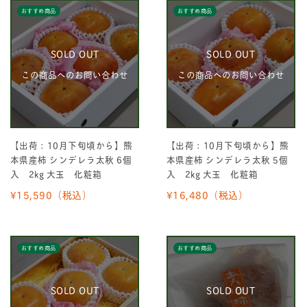
おすすめ商品
おすすめ商品
SOLD OUT
SOLD OUT
この商品へのお問い合わせ
この商品へのお問い合わせ
【出荷：10月下旬頃から】熊
【出荷：10月下旬頃から】熊
本県産柿 シンデレラ太秋 6個
本県産柿 シンデレラ太秋 5個
入 2kg 大玉 化粧箱
入 2kg 大玉 化粧箱
¥15,590
（税込）
¥16,480
（税込）
おすすめ商品
おすすめ商品
SOLD OUT
SOLD OUT