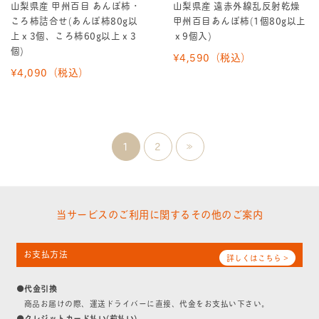
山梨県産 甲州百目 あんぽ柿・
山梨県産 遠赤外線乱反射乾燥
ころ柿詰合せ(あんぽ柿80g以
甲州百目あんぽ柿(1個80g以上
上ｘ3個、ころ柿60g以上ｘ3
ｘ9個入)
個)
¥4,590
（税込）
¥4,090
（税込）
1
2
≫
当サービスのご利用に関するその他のご案内
お支払方法
詳しくはこちら >
●代金引換
商品お届けの際、運送ドライバーに直接、代金をお支払い下さい。
●クレジットカード払い(前払い)