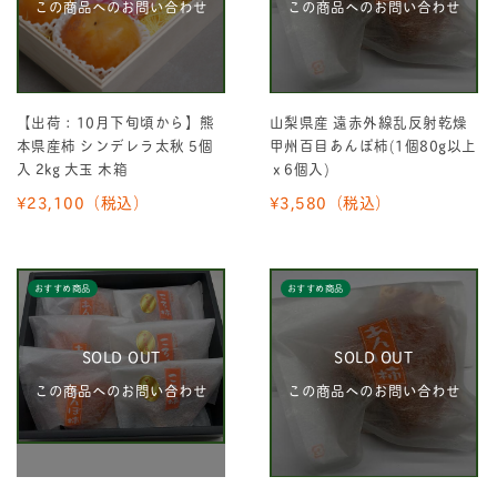
この商品へのお問い合わせ
この商品へのお問い合わせ
【出荷：10月下旬頃から】熊
山梨県産 遠赤外線乱反射乾燥
本県産柿 シンデレラ太秋 5個
甲州百目あんぽ柿(1個80g以上
入 2kg 大玉 木箱
ｘ6個入)
¥23,100
（税込）
¥3,580
（税込）
おすすめ商品
おすすめ商品
SOLD OUT
SOLD OUT
この商品へのお問い合わせ
この商品へのお問い合わせ